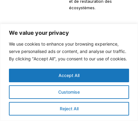
et de restauration des
écosystèmes.
We value your privacy
We use cookies to enhance your browsing experience,
Retour
Réintégration
Accès
Protection
serve personalised ads or content, and analyse our traffic.
ou
sûre et
aux
des
By clicking "Accept All", you consent to our use of cookies.
relocalisation
digne.
services
droits
volontaire
de base
et
Accept All
et
et aux
inclusion
éclairé.
moyens
dans la
Customise
de
prise de
subsistance.
décision.
Reject All