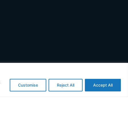
Inscrivez-vous à
Inscrivez-vous à
notre
notre
t
Customise
Reject All
Accept All
Submit
Enter
your
email