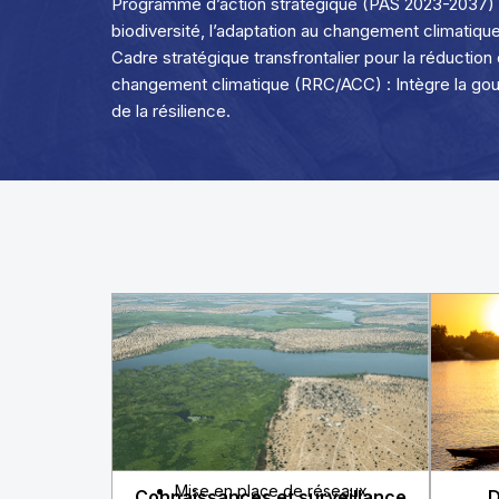
Programme d’action stratégique (PAS 2023-2037) : 
biodiversité, l’adaptation au changement climatique
Cadre stratégique transfrontalier pour la réduction
changement climatique (RRC/ACC) : Intègre la gou
de la résilience.
Mise en place de réseaux
D
Connaissances et surveillance