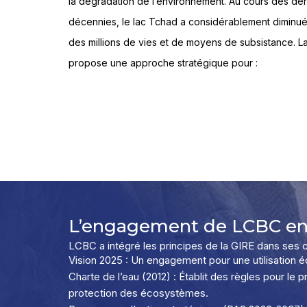
la dégradation de l’environnement. Au cours des de
décennies, le lac Tchad a considérablement diminué,
des millions de vies et de moyens de subsistance. L
propose une approche stratégique pour :
L’engagement de LCBC env
LCBC a intégré les principes de la GIRE dans ses 
Vision 2025 : Un engagement pour une utilisation éq
Charte de l’eau (2012) : Établit des règles pour le pr
protection des écosystèmes.