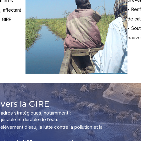
rnières
• Renf
 affectant
de cat
a GIRE
• Sout
pauvre
ers la GIRE
cadres stratégiques, notamment :
uitable et durable de l’eau.
élèvement d’eau, la lutte contre la pollution et la