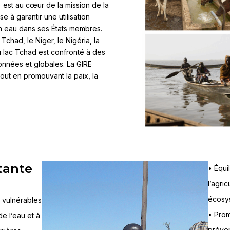
 est au cœur de la mission de la
 à garantir une utilisation
en eau dans ses États membres.
Tchad, le Niger, le Nigéria, la
du lac Tchad est confronté à des
onnées et globales. La GIRE
tout en promouvant la paix, la
tante
• Équi
d
l’agri
écosy
s vulnérables
• Prom
de l’eau et à
préven