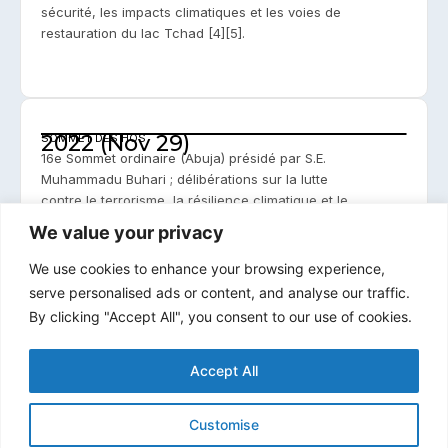
sécurité, les impacts climatiques et les voies de
restauration du lac Tchad [4][5].
2022 (Nov 29)
SOMMET DES HOS
16e Sommet ordinaire (Abuja) présidé par S.E.
Muhammadu Buhari ; délibérations sur la lutte
contre le terrorisme, la résilience climatique et le
renouvellement du leadership du LCBC [6].
We value your privacy
We use cookies to enhance your browsing experience,
serve personalised ads or content, and analyse our traffic.
By clicking "Accept All", you consent to our use of cookies.
Ressources et documents
Accept All
Communiqués finaux et décisions
Communiqués finaux et décisions
Customise
Open the LCBC e‑Library (Summit of Heads of State)