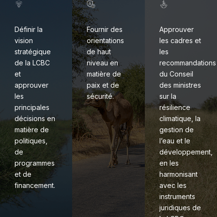
Définir la
Fournir des
Approuver
vision
orientations
les cadres et
stratégique
de haut
les
de la LCBC
niveau en
recommandations
et
matière de
du Conseil
approuver
paix et de
des ministres
les
sécurité.
sur la
principales
résilience
décisions en
climatique, la
matière de
gestion de
politiques,
l’eau et le
de
développement,
programmes
en les
et de
harmonisant
financement.
avec les
instruments
juridiques de