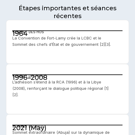
Étapes importantes et séances
récentes
1964
SOMMET DES HOS
La Convention de Fort-Lamy crée la LCBC et le
Sommet des chefs d’État et de gouvernement [2][3].
1996–2008
SOMMET DES HOS
L’adhésion s’étend à la RCA (1996) et à la Libye
(2008), renforçant le dialogue politique régional [1]
[2].
2021 (May)
SOMMET DES HOS
Sommet extraordinaire (Abuja) sur la dynamique de