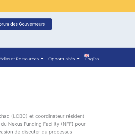
orum des Gouverneurs
dias et Ressources
Opportunités
English
Tchad (LCBC) et coordinateur résident
n du Nexus Funding Facility (NFF) pour
ccasion de discuter du processus