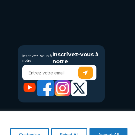
Inscrivez-vous à
Inscrivez-vous à
notre
notre
Submit
Enter
your
email
ons
t
Customise
Reject All
Accept All