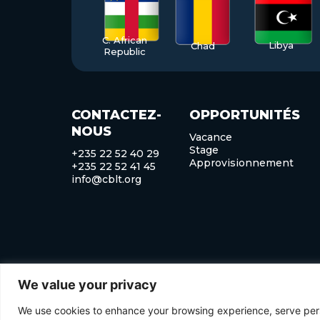
C. African
Libya
Chad
Republic
CONTACTEZ-
OPPORTUNITÉS
NOUS
Vacance
Stage
+235 22 52 40 29
Approvisionnement
+235 22 52 41 45
info@cblt.org
We value your privacy
©Copyright 2025 Commission du bassin du lac Tchad.
We use cookies to enhance your browsing experience, serve perso