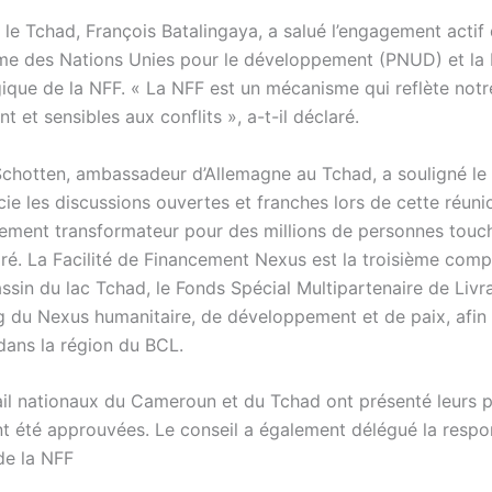
 le Tchad, François Batalingaya, a salué l’engagement acti
mme des Nations Unies pour le développement (PNUD) et la 
tégique de la NFF. « La NFF est un mécanisme qui reflète 
t et sensibles aux conflits », a-t-il déclaré.
hotten, ambassadeur d’Allemagne au Tchad, a souligné le r
écie les discussions ouvertes et franches lors de cette réu
ment transformateur pour des millions de personnes touchée
claré. La Facilité de Financement Nexus est la troisième comp
sin du lac Tchad, le Fonds Spécial Multipartenaire de Livr
g du Nexus humanitaire, de développement et de paix, afin 
dans la région du BCL.
ail nationaux du Cameroun et du Tchad ont présenté leurs pr
été approuvées. Le conseil a également délégué la respons
de la NFF