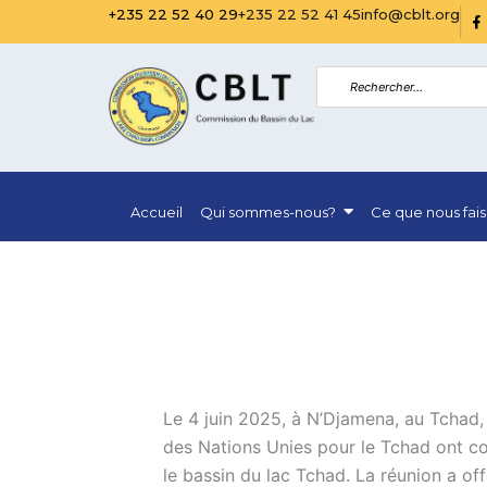
Aller
R
+235 22 52 40 29
+235 22 52 41 45
info@cblt.org
i
au
-
f
contenu
a
c
e
b
o
o
k
-
f
Accueil
Qui sommes-nous?
Ce que nous fai
i
l
l
Le 4 juin 2025, à N’Djamena, au Tchad,
des Nations Unies pour le Tchad ont cop
le bassin du lac Tchad. La réunion a of