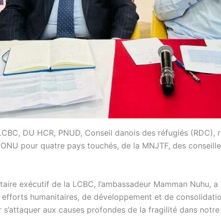
u LCBC, DU HCR, PNUD, Conseil danois des réfugiés (RDC), 
’ONU pour quatre pays touchés, de la MNJTF, des conseille
rétaire exécutif de la LCBC, l’ambassadeur Mamman Nuhu, 
s efforts humanitaires, de développement et de consolidati
’attaquer aux causes profondes de la fragilité dans notre 