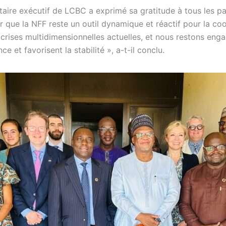
aire exécutif de LCBC a exprimé sa gratitude à tous les par
 que la NFF reste un outil dynamique et réactif pour la coo
crises multidimensionnelles actuelles, et nous restons eng
nce et favorisent la stabilité », a-t-il conclu.