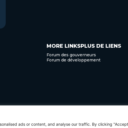
MORE LINKSPLUS DE LIENS
Forum des gouverneurs
Forum de développement
 Tous droits réservés.
politique de confidentialité
Termes et conditi
nalised ads or content, and analyse our traffic. By clicking "Accep