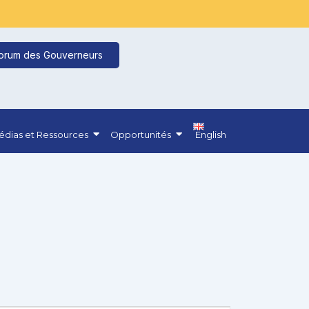
orum des Gouverneurs
dias et Ressources
Opportunités
English