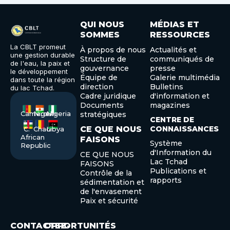
QUI NOUS
MÉDIAS ET
SOMMES
RESSOURCES
La CBLT promeut
À propos de nous
Actualités et
une gestion durable
Structure de
communiqués de
de l'eau, la paix et
gouvernance
presse
le développement
Équipe de
Galerie multimédia
dans toute la région
direction
Bulletins
du lac Tchad.
Cadre juridique
d'information et
Documents
magazines
Cameroon
Niger
Nigeria
stratégiques
CENTRE DE
CE QUE NOUS
CONNAISSANCES
C.
Chad
Libya
African
FAISONS
Système
Republic
d'Information du
CE QUE NOUS
Lac Tchad
FAISONS
Publications et
Contrôle de la
rapports
sédimentation et
de l'envasement
Paix et sécurité
CONTACTEZ-
OPPORTUNITÉS