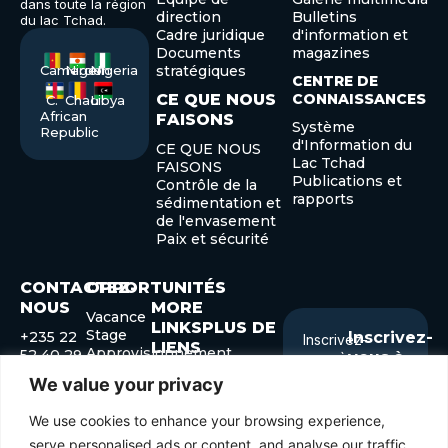
dans toute la région
direction
Bulletins
du lac Tchad.
Cadre juridique
d'information et
Documents
magazines
Cameroon
Niger
Nigeria
stratégiques
CENTRE DE
CE QUE NOUS
CONNAISSANCES
C.
Chad
Libya
African
FAISONS
Système
Republic
d'Information du
CE QUE NOUS
Lac Tchad
FAISONS
Publications et
Contrôle de la
rapports
sédimentation et
de l'envasement
Paix et sécurité
CONTACTEZ-
OPPORTUNITÉS
NOUS
MORE
Vacance
LINKSPLUS DE
Stage
+235 22
Inscrivez-
Inscrivez-
LIENS
Approvisionnement
52 40 29
vous à
vous à
+235 22
notre
Forum des
notre
We value your privacy
52 41 45
gouverneurs
Submit
Enter
info@cblt.org
Forum de
We use cookies to enhance your browsing experience,
your
développement
email
serve personalised ads or content, and analyse our traffic.