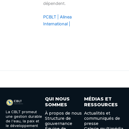
dépendent.
PCBLT | Alinea
International |
QUI NOUS
MÉDIAS ET
SOMMES
RESSOURCES
La CBLT promeut
À propos de nous
Actualités et
une gestion durable
Structure de
communiqués de
de l'eau, la paix et
gouvernance
presse
le développement
Équipe de
Galerie multimédia