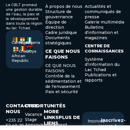
La CBLT promeut
À propos de nous
Actualités et
une gestion durable
Structure de
communiqués de
de l'eau, la paix et
gouvernance
presse
le développement
Équipe de
Galerie multimédia
dans toute la région
direction
Bulletins
du lac Tchad.
Cadre juridique
d'information et
Documents
magazines
Cameroon
Niger
Nigeria
stratégiques
CENTRE DE
CE QUE NOUS
CONNAISSANCES
C.
Chad
Libya
African
FAISONS
Système
Republic
d'Information du
CE QUE NOUS
Lac Tchad
FAISONS
Publications et
Contrôle de la
rapports
sédimentation et
de l'envasement
Paix et sécurité
CONTACTEZ-
OPPORTUNITÉS
NOUS
MORE
Vacance
LINKSPLUS DE
Stage
+235 22
Inscrivez-
Inscrivez-
LIENS
Approvisionnement
52 40 29
vous à
vous à