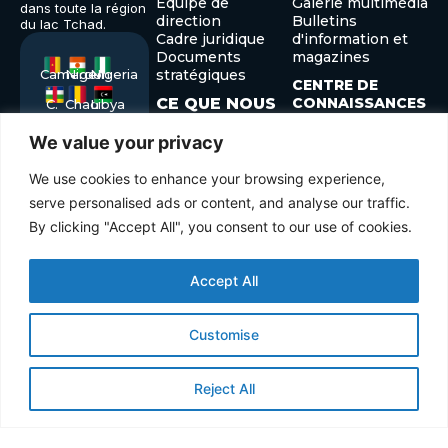
Équipe de
Galerie multimédia
dans toute la région
direction
Bulletins
du lac Tchad.
Cadre juridique
d'information et
Documents
magazines
Cameroon
Niger
Nigeria
stratégiques
CENTRE DE
CE QUE NOUS
CONNAISSANCES
C.
Chad
Libya
African
FAISONS
Système
Republic
We value your privacy
d'Information du
CE QUE NOUS
Lac Tchad
FAISONS
We use cookies to enhance your browsing experience,
Publications et
Contrôle de la
serve personalised ads or content, and analyse our traffic.
rapports
sédimentation et
de l'envasement
By clicking "Accept All", you consent to our use of cookies.
Paix et sécurité
Accept All
CONTACTEZ-
OPPORTUNITÉS
NOUS
MORE
Vacance
LINKSPLUS DE
Customise
Stage
+235 22
Inscrivez-
Inscrivez-
LIENS
Approvisionnement
52 40 29
vous à
vous à
+235 22
notre
Forum des
notre
Reject All
52 41 45
gouverneurs
Submit
Enter
info@cblt.org
Forum de
your
développement
email