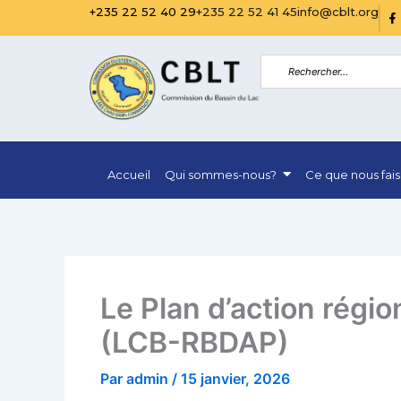
Aller
R
+235 22 52 40 29
+235 22 52 41 45
info@cblt.org
i
au
-
f
contenu
a
c
e
b
o
o
k
-
f
Accueil
Qui sommes-nous?
Ce que nous fai
i
l
l
Le Plan d’action régio
(LCB-RBDAP)
Par
admin
/
15 janvier, 2026