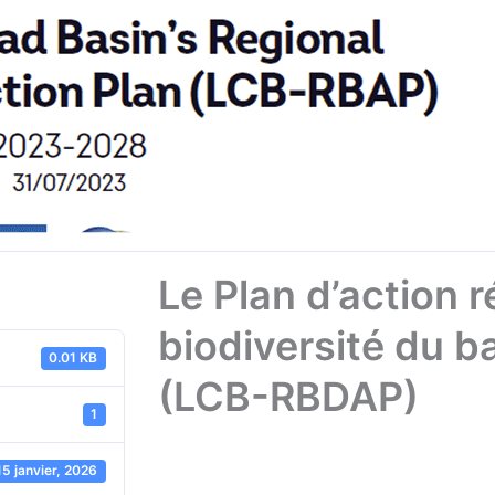
Le Plan d’action r
biodiversité du b
0.01 KB
(LCB-RBDAP)
1
15 janvier, 2026