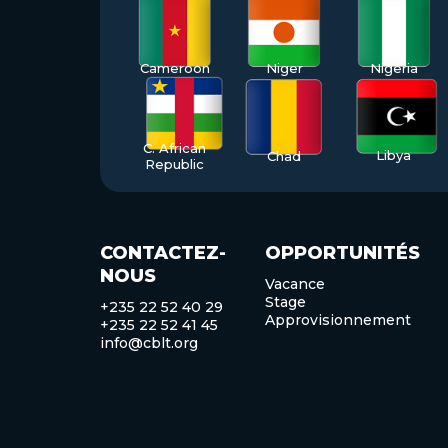
Cameroon
Niger
Nigeria
C. African
Libya
Chad
Republic
CONTACTEZ-
OPPORTUNITÉS
NOUS
Vacance
Stage
+235 22 52 40 29
Approvisionnement
+235 22 52 41 45
info@cblt.org