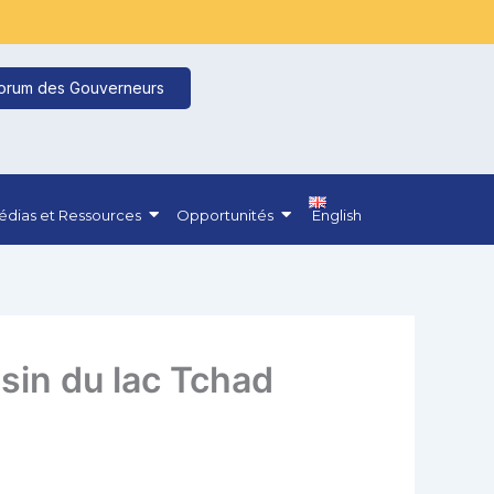
orum des Gouverneurs
dias et Ressources
Opportunités
English
ssin du lac Tchad