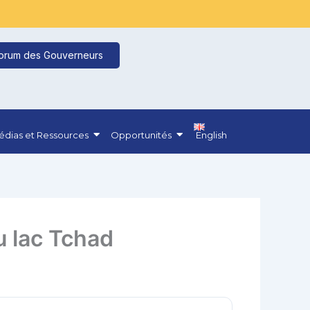
orum des Gouverneurs
dias et Ressources
Opportunités
English
u lac Tchad