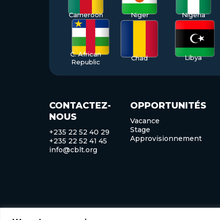
Cameroon
Niger
Nigeria
C. African
Libya
Chad
Republic
CONTACTEZ-
OPPORTUNITÉS
NOUS
Vacance
Stage
+235 22 52 40 29
Approvisionnement
+235 22 52 41 45
info@cblt.org