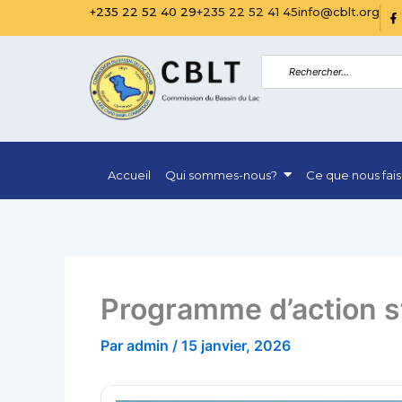
Aller
R
+235 22 52 40 29
+235 22 52 41 45
info@cblt.org
i
au
-
f
contenu
a
c
e
b
o
o
k
-
f
Accueil
Qui sommes-nous?
Ce que nous fai
i
l
l
Programme d’action s
Par
admin
/
15 janvier, 2026