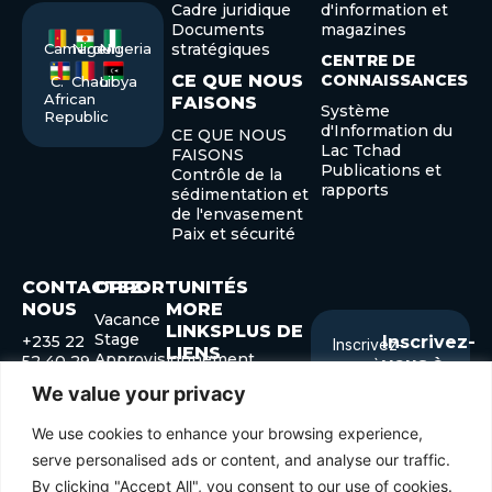
Cadre juridique
d'information et
Documents
magazines
Cameroon
Niger
Nigeria
stratégiques
CENTRE DE
CE QUE NOUS
CONNAISSANCES
C.
Chad
Libya
African
FAISONS
Système
Republic
d'Information du
CE QUE NOUS
Lac Tchad
FAISONS
Publications et
Contrôle de la
rapports
sédimentation et
de l'envasement
Paix et sécurité
CONTACTEZ-
OPPORTUNITÉS
NOUS
MORE
Vacance
LINKSPLUS DE
Stage
+235 22
Inscrivez-
Inscrivez-
LIENS
Approvisionnement
52 40 29
vous à
vous à
+235 22
notre
Forum des
notre
We value your privacy
52 41 45
gouverneurs
Submit
Enter
info@cblt.org
Forum de
We use cookies to enhance your browsing experience,
your
développement
email
serve personalised ads or content, and analyse our traffic.
By clicking "Accept All", you consent to our use of cookies.