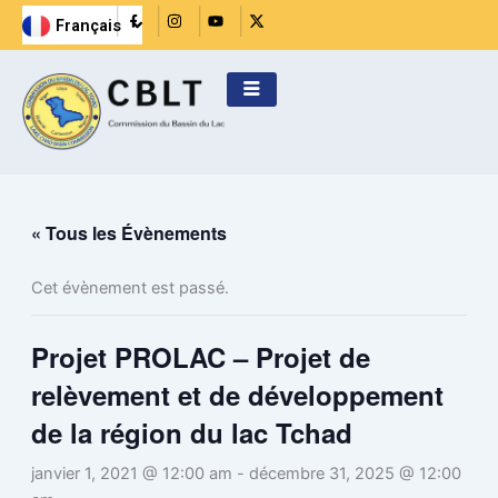
Aller
R
I
Y
X
Français
i
n
o
-
English
au
-
s
u
t
f
t
t
w
contenu
a
a
u
i
c
g
b
t
e
r
e
t
b
a
e
o
m
r
o
k
-
f
i
l
« Tous les Évènements
l
Cet évènement est passé.
Projet PROLAC – Projet de
relèvement et de développement
de la région du lac Tchad
janvier 1, 2021 @ 12:00 am
-
décembre 31, 2025 @ 12:00