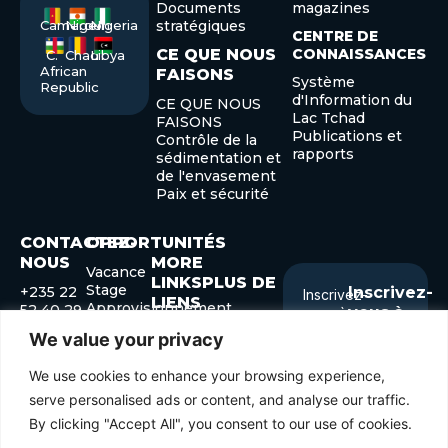
Documents
magazines
Cameroon
Niger
Nigeria
stratégiques
CENTRE DE
CE QUE NOUS
CONNAISSANCES
C.
Chad
Libya
African
FAISONS
Système
Republic
d'Information du
CE QUE NOUS
Lac Tchad
FAISONS
Publications et
Contrôle de la
rapports
sédimentation et
de l'envasement
Paix et sécurité
CONTACTEZ-
OPPORTUNITÉS
NOUS
MORE
Vacance
LINKSPLUS DE
Stage
+235 22
Inscrivez-
Inscrivez-
LIENS
Approvisionnement
52 40 29
vous à
vous à
+235 22
notre
Forum des
notre
We value your privacy
52 41 45
gouverneurs
Submit
Enter
info@cblt.org
Forum de
We use cookies to enhance your browsing experience,
your
développement
email
serve personalised ads or content, and analyse our traffic.
By clicking "Accept All", you consent to our use of cookies.