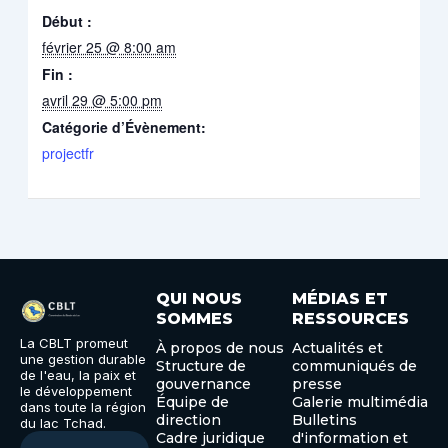
Début :
février 25 @ 8:00 am
Fin :
avril 29 @ 5:00 pm
Catégorie d’Évènement:
projectfr
QUI NOUS
MÉDIAS ET
SOMMES
RESSOURCES
La CBLT promeut
À propos de nous
Actualités et
une gestion durable
Structure de
communiqués de
de l'eau, la paix et
gouvernance
presse
le développement
Équipe de
Galerie multimédia
dans toute la région
direction
Bulletins
du lac Tchad.
Cadre juridique
d'information et