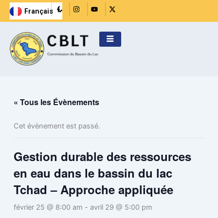
Aller
R
I
Y
X
Français
i
n
o
-
English
au
-
s
u
t
f
t
t
w
contenu
a
a
u
i
c
g
b
t
e
r
e
t
b
a
e
o
m
r
o
k
-
f
i
l
« Tous les Évènements
l
Cet évènement est passé.
Gestion durable des ressources
en eau dans le bassin du lac
Tchad – Approche appliquée
février 25 @ 8:00 am
-
avril 29 @ 5:00 pm