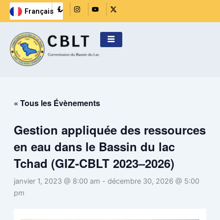
Aller
R
I
Y
X
Français
i
n
o
-
English
au
-
s
u
t
f
t
t
w
contenu
a
a
u
i
c
g
b
t
e
r
e
t
b
a
e
o
m
r
o
k
-
f
i
l
« Tous les Évènements
l
Gestion appliquée des ressources
en eau dans le Bassin du lac
Tchad (GIZ-CBLT 2023–2026)
janvier 1, 2023 @ 8:00 am
-
décembre 30, 2026 @ 5:00
pm