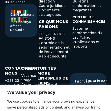
direction
Bulletins
du lac Tchad.
Cadre juridique
d'information et
Documents
magazines
Cameroon
Niger
Nigeria
stratégiques
CENTRE DE
CE QUE NOUS
CONNAISSANCES
C.
Chad
Libya
African
FAISONS
Système
Republic
d'Information du
CE QUE NOUS
Lac Tchad
FAISONS
Publications et
Contrôle de la
rapports
sédimentation et
de l'envasement
Paix et sécurité
CONTACTEZ-
OPPORTUNITÉS
NOUS
MORE
Vacance
LINKSPLUS DE
Stage
+235 22
Inscrivez-
Inscrivez-
LIENS
Approvisionnement
52 40 29
vous à
vous à
+235 22
notre
Forum des
notre
We value your privacy
52 41 45
gouverneurs
Submit
Enter
info@cblt.org
Forum de
We use cookies to enhance your browsing experience,
your
développement
email
serve personalised ads or content, and analyse our traffic.