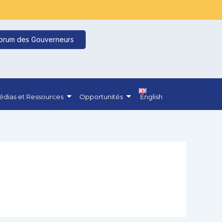
orum des Gouverneurs
dias et Ressources
Opportunités
English