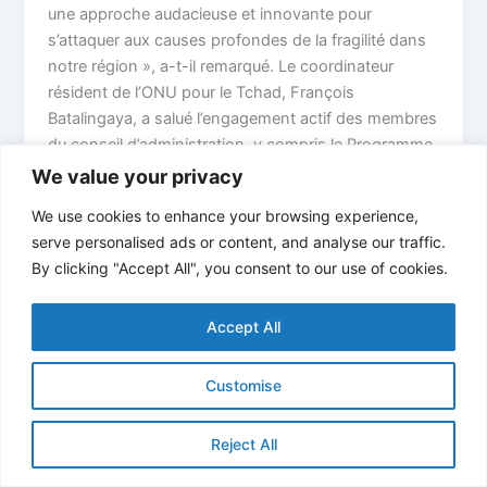
une approche audacieuse et innovante pour
s’attaquer aux causes profondes de la fragilité dans
notre région », a-t-il remarqué. Le coordinateur
résident de l’ONU pour le Tchad, François
Batalingaya, a salué l’engagement actif des membres
du conseil d’administration, y compris le Programme
des Nations Unies pour le développement (PNUD) et
We value your privacy
la République fédérale d’Allemagne, principal
We use cookies to enhance your browsing experience,
donateur et partenaire stratégique de la NFF. « La
serve personalised ads or content, and analyse our traffic.
NFF est un mécanisme qui reflète notre engagement
By clicking "Accept All", you consent to our use of cookies.
commun envers des solutions inclusives, orientées
localement et sensibles aux conflits », a-t-il déclaré.
Accept All
Son Excellence l’ambassadeur Gregor Schotten,
ambassadeur d’Allemagne au Tchad, a souligné le
rôle central de l’Allemagne dans la création et le
Customise
soutien au NFF. « J’apprécie les discussions
ouvertes et franches lors de cette réunion. Nous
Reject All
soutenons pleinement la mise en œuvre du NFF, qui
promet un changement transformateur pour des